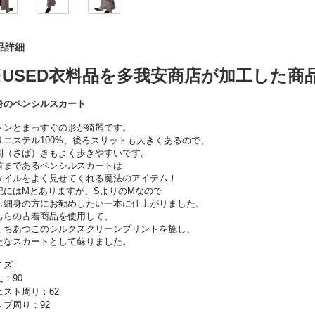
品詳細
※USED衣料品を多我安商店が加工した商
身のペンシルスカート
トンとまっすぐの形が綺麗です。
リエステル100%、後ろスリットも大きくあるので、
捌（さば）きもよく歩きやすいです。
首まであるペンシルスカートは
タイルをよく見せてくれる魔法のアイテム！
記にはMとありますが、SよりのMなので
し細身の方にお勧めしたい一本に仕上がりました。
ちらの古着商品を使用して、
くちあつこのシルクスクリーンプリントを施し、
たなスカートとして蘇りました。
イズ
丈：90
ェスト周り：62
ップ周り：92