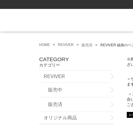
HOME
REVIVER
販売済
REVIVER 細身の
CATEGORY
※
ざ
カテゴリー
REVIVER
＜
ま
販売中
＜
合
販売済
ご
オリジナル商品