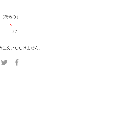
円
（税込み）
×
r-27
め注文いただけません。