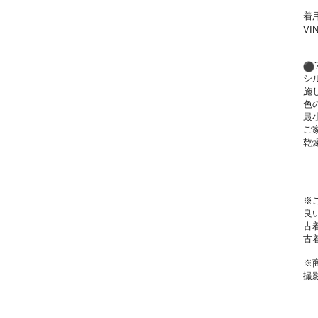
着
V
シ
施
色
最
ご
乾
※
良
古
古
※
撮