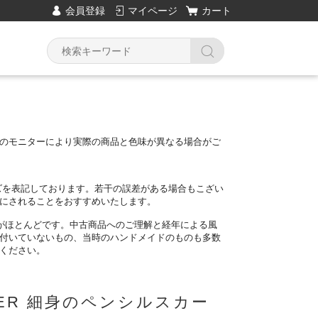
会員登録
マイページ
カート
のモニターにより実際の商品と色味が異なる場合がご
ズを表記し
ております。
若干の誤差がある場合もこざい
にされることをお
すすめいたします。
がほとんどです。中古商品へのご理解と経年による風
付いていないもの、
当時のハンドメイドのものも多数
ください。
VER 細身のペンシルスカー