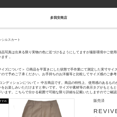
多我安商店
ペンシルスカート
商品写真は出来る限り実物の色に近づけるようにしてますが撮影環
境やご使用
います 。
サイズについて＞ ◎
商品を平置きにした状態で手作業にて測定した実寸サイ
すので予めご了承ください。
お手持ちのお洋服等と比較してサイズ感のご参考
コンディションについて＞ 中古商品です。商品の特性上、
使用感のあるもの
いをお楽しみいただけま
すと幸いです。
サイズや素材等の表示タグがもともと
ざいます。
こちらで分かる範囲で可能な限り詳細を記載いたしますのでご確認
販売済
REVI