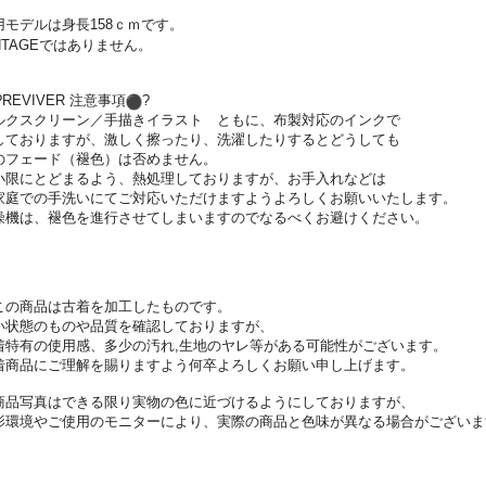
用モデルは身長158ｃｍです。
INTAGEではありません。
?REVIVER 注意事項
?
ルクスクリーン／手描きイラスト ともに、布製対応のインクで
しておりますが、激しく擦ったり、洗濯したりするとどうしても
のフェード（褪色）は否めません。
小限にとどまるよう、熱処理しておりますが、お手入れなどは
家庭での手洗いにてご対応いただけますようよろしくお願いいた
します。
燥機は、
褪色を進行させてしまいますのでなるべくお避けください。
この商品は古着を加工したものです。
い状態のものや品質を確認しておりますが、
着特有の使用感、多少の汚れ,生地のヤレ等がある可能性がございます。
着商品にご理解を賜りますよう何卒よろしくお願い申し上げます。
商品写真はできる限り実物の色に近づけるようにしておりますが、
影環境やご使用のモニターにより、実際の商品と色味が異なる場合がございま