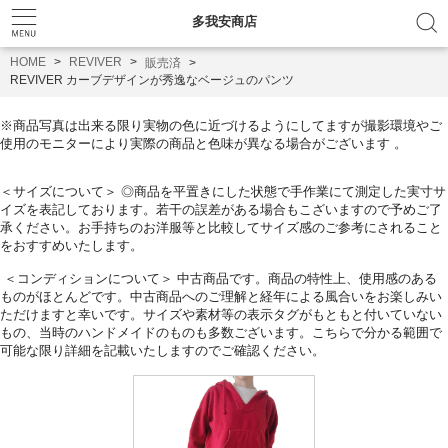
多我安商店
HOME
REVIVER
販売済
REVIVER カーブデザインが秀逸なベージュのパンツ
※
商品写真は出来る限り実物の色に近づけるようにしてますが撮影環
境やご
使用のモニターにより実際の商品と色味が異なる場合がござ
います 。
＜サイズについて＞ ◎
商品を平置きにした状態で手作業にて測定した実寸サ
イズを表記し
ております。
若干の誤差がある場合もこざいますので予めご了
承ください。
お手持ちのお洋服等と比較してサイズ感のご参考にされること
をお
すすめいたします。
＜コンディションについて＞ 中古商品です。商品の特性上、
使用感のある
ものがほとんどです。中古商品へのご理解と経年による風合いをお楽しみい
ただけま
すと幸いです。
サイズや素材等の表示タグがもともと付いていない
もの、
当時のハンドメイドのものも多数ございます。
こちらで分かる範囲で
可能な限り詳細を記載いたしますのでご確認ください。