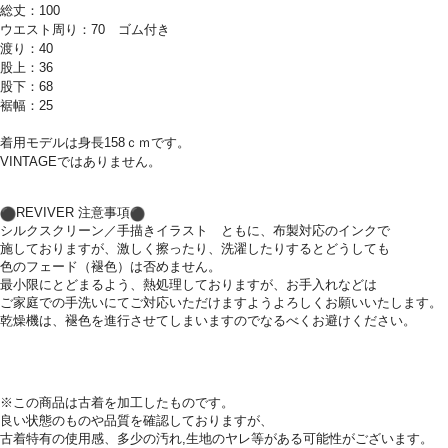
総丈：100
ウエスト周り：70 ゴム付き
渡り：40
股上：36
股下：68
裾幅：25
着用モデルは身長158ｃｍです。
VINTAGEではありません。
︎REVIVER 注意事項
シルクスクリーン／手描きイラスト ともに、布製対応のインクで
施しておりますが、激しく擦ったり、洗濯したりするとどうしても
色のフェード（褪色）は否めません。
最小限にとどまるよう、熱処理しておりますが、お手入れなどは
ご家庭での手洗いにてご対応いただけますようよろしくお願いいた
します。
乾燥機は、
褪色を進行させてしまいますのでなるべくお避けください。
※この商品は古着を加工したものです。
良い状態のものや品質を確認しておりますが、
古着特有の使用感、多少の汚れ,生地のヤレ等がある可能性がございます。