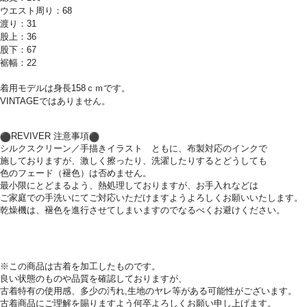
ウエスト周り：68
渡り：31
股上：36
股下：67
裾幅：22
着用モデルは身長158ｃｍです。
VINTAGEではありません。
︎REVIVER 注意事項
シルクスクリーン／手描きイラスト ともに、布製対応のインクで
施しておりますが、激しく擦ったり、洗濯したりするとどうしても
色のフェード（褪色）は否めません。
最小限にとどまるよう、熱処理しておりますが、お手入れなどは
ご家庭での手洗いにてご対応いただけますようよろしくお願いいた
します。
乾燥機は、
褪色を進行させてしまいますのでなるべくお避けください。
※この商品は古着を加工したものです。
良い状態のものや品質を確認しておりますが、
古着特有の使用感、多少の汚れ,生地のヤレ等がある可能性がございます。
古着商品にご理解を賜りますよう何卒よろしくお願い申し上げます。