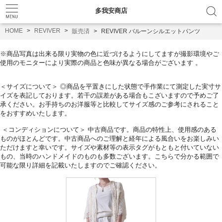
多我安商店
HOME
REVIVER
販売済
REVIVER バルーンシルエットパンツ
※
商品写真は出来る限り実物の色に近づけるようにしてますが撮影環
境やご
使用のモニターにより実際の商品と色味が異なる場合がござ
います 。
＜サイズについて＞ ◎
商品を平置きにした状態で手作業にて測定した実寸サ
イズを表記し
ております。
若干の誤差がある場合もこざいますので予めご了
承ください。
お手持ちのお洋服等と比較してサイズ感のご参考にされること
をお
すすめいたします。
＜コンディションについて＞ 中古商品です。商品の特性上、
使用感のある
ものがほとんどです。中古商品へのご理解と経年による風合いをお楽しみい
ただけま
すと幸いです。
サイズや素材等の表示タグがもともと付いていない
もの、
当時のハンドメイドのものも多数ございます。
こちらで分かる範囲で
可能な限り詳細を記載いたしますのでご確認ください。